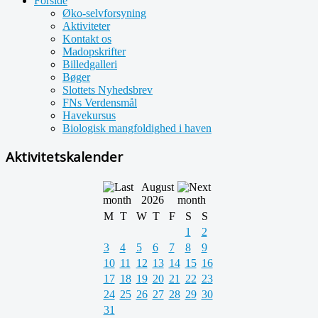
Forside
Øko-selvforsyning
Aktiviteter
Kontakt os
Madopskrifter
Billedgalleri
Bøger
Slottets Nyhedsbrev
FNs Verdensmål
Havekursus
Biologisk mangfoldighed i haven
Aktivitetskalender
August
2026
M
T
W
T
F
S
S
1
2
3
4
5
6
7
8
9
10
11
12
13
14
15
16
17
18
19
20
21
22
23
24
25
26
27
28
29
30
31