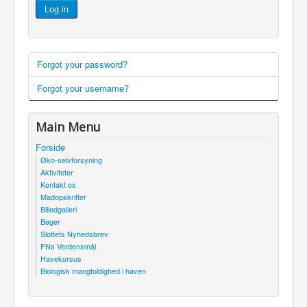
Log in
Forgot your password?
Forgot your username?
Main Menu
Forside
Øko-selvforsyning
Aktiviteter
Kontakt os
Madopskrifter
Billedgalleri
Bøger
Slottets Nyhedsbrev
FNs Verdensmål
Havekursus
Biologisk mangfoldighed i haven