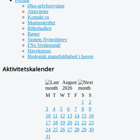
Forside
Øko-selvforsyning
Aktiviteter
Kontakt os
Madopskrifter
Billedgalleri
Bøger
Slottets Nyhedsbrev
FNs Verdensmål
Havekursus
Biologisk mangfoldighed i haven
Aktivitetskalender
August
2026
M
T
W
T
F
S
S
1
2
3
4
5
6
7
8
9
10
11
12
13
14
15
16
17
18
19
20
21
22
23
24
25
26
27
28
29
30
31